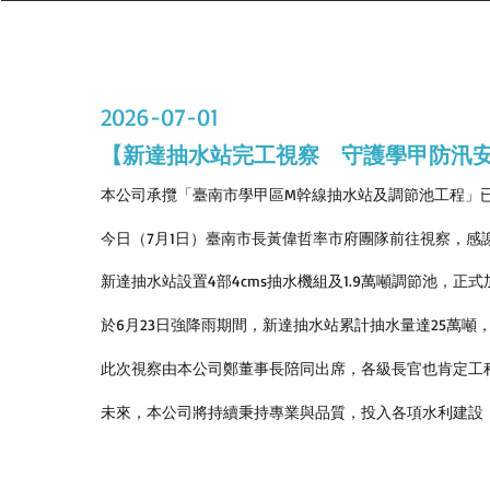
2026-07-01
【新達抽水站完工視察 守護學甲防汛
本公司承攬「臺南市學甲區M幹線抽水站及調節池工程」
今日（7月1日）臺南市長黃偉哲率市府團隊前往視察，感
新達抽水站設置4部4cms抽水機組及1.9萬噸調節池，正
於6月23日強降雨期間，新達抽水站累計抽水量達25萬
此次視察由本公司鄭董事長陪同出席，各級長官也肯定工
未來，本公司將持續秉持專業與品質，投入各項水利建設