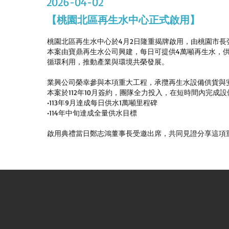
2026-04-02
【桃園北區再生水中心正式啟用】
桃園北區再生水中心於4月2日隆重揭牌啟用，由桃園市
本案由寶鼎再生水公司興建，每日可提供4萬噸再生水，
循環利用，推動產業與環境共榮發展。
業興公司榮幸參與本項重大工程，承攬再生水設備供貨與安
本案於112年10月簽約，團隊全力投入，在短時間內完成
•113年9月達成每日供水1萬噸里程碑
•114年中旬達成全量供水目標
啟用典禮當日鄭志鴻董事長受邀出席，共同見證分享這項