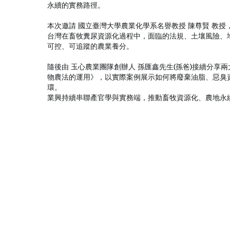
永續的實務路徑。
本次邀請 國立臺灣大學農業化學系名譽教授 陳尊賢 教
台灣在畜牧糞尿資源化過程中，面臨的法規、土壤風險、
可控、可追蹤的農業養分。
隨後由 玉心農業團隊創辦人 孫匯鑫先生(孫爸)接續分
物農法的運用》，以實際案例展示如何將廢棄油脂、惡臭
環。
業興持續串聯產官學與實務端，推動畜牧資源化、農地永