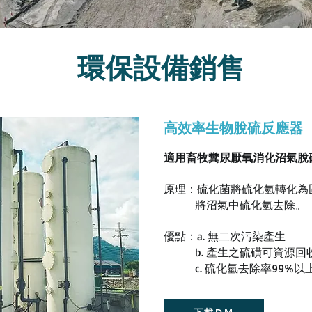
環保設備銷售
高效率生物脫硫反應器
適用
畜牧糞尿厭氧消化沼氣脫
原理：硫化菌將硫化氫轉化為
將沼氣中硫化氫去除。
優點：a. 無二次污染產生
b. 產生之硫磺可資源回
c. 硫化氫去除率99%以