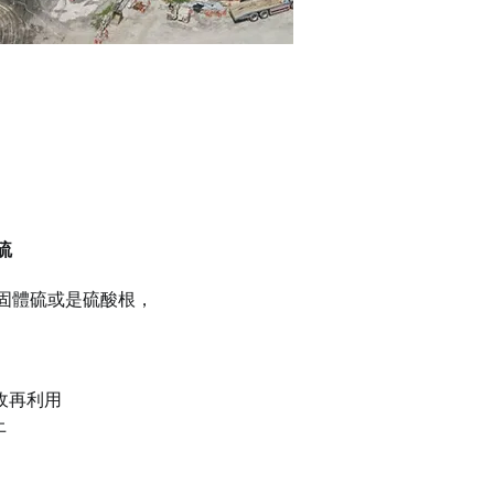
硫
固體硫或是硫酸根
，
收再利用
上