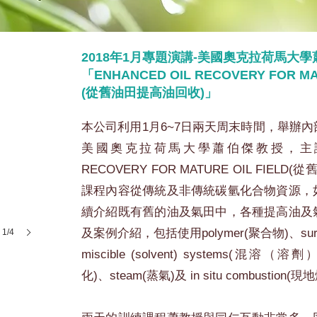
2018年1月專題演講-美國奧克拉荷馬大
「ENHANCED OIL RECOVERY FOR MAT
(從舊油田提高油回收)」
本公司利用1月6~7日兩天周末時間，舉辦
美國奧克拉荷馬大學蕭伯傑教授，主講「EN
RECOVERY FOR MATURE OIL FIEL
課程內容從傳統及非傳統碳氫化合物資源，
續介紹既有舊的油及氣田中，各種提高油及
及案例介紹，包括使用polymer(聚合物)、surf
1/4
miscible (solvent) systems(混溶（溶
化)、steam(蒸氣)及 in situ combustion