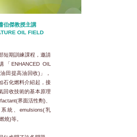
學蕭伯傑教授主講
URE OIL FIELD
內部短期訓練課程，邀請
HANCED OIL
D(從舊油田提高油回收)」，
如石化燃料介紹起，接
氣回收技術的基本原理
actant(界面活性劑)、
劑）系統、emulsions(乳
(現地燃燒)等。