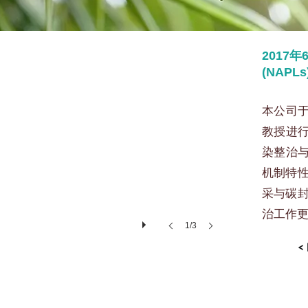
6月专题演讲-许少瑜教授主讲
2017
(NAP
本公司于
教授进行
染整治与
机制特
采与碳
治工作
1/3
<