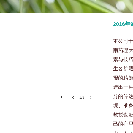
2016
本公司于
南药理
素与技
生各阶
报的精
造出一
分的传
1/3
境、准
教授也
己的心