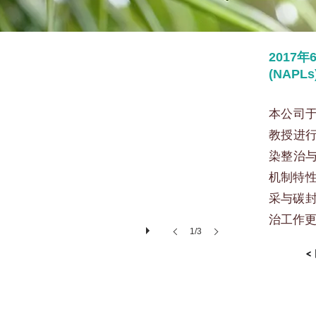
6月专题演讲-许少瑜教授主讲
2017
(NAP
本公司于
教授进行
染整治与
机制特
采与碳
治工作
1/3
<