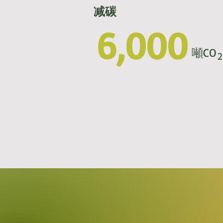
减碳
6,000
噸CO 
2