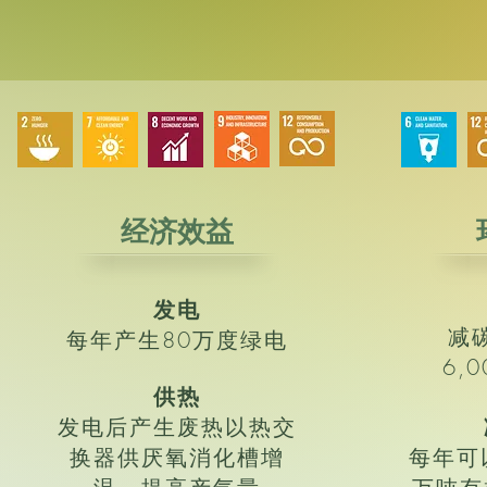
经济效益
发电
减
每年产生80万度绿电
6,
供热
发电后产生废热以热交
换器供厌氧消化槽增
每年可