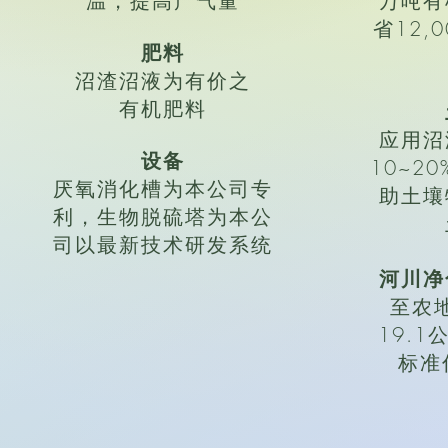
温，提高产气量
万吨有
省12,
肥料
沼渣沼液为有价之
有机肥料
应用沼
设备
10~2
厌氧消化槽为本公司专
助土壤
利，生物脱硫塔为本公
司以最新技术研发系统
河川净
至农
19.1
标准