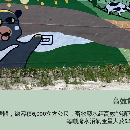
高效
槽體，總容積6,000立方公尺，畜牧廢水經高效能
每噸廢水沼氣產量大於5.