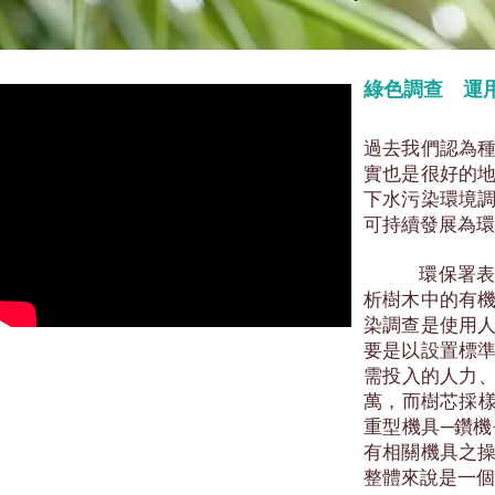
綠色調查 運
過去我們認為
實也是很好的
下水污染環境
可持續發展為
環保署表示，
析樹木中的有
染調查是使用
要是以設置標
需投入的人力、
萬，而樹芯採樣
重型機具─鑽
有相關機具之
整體來說是一