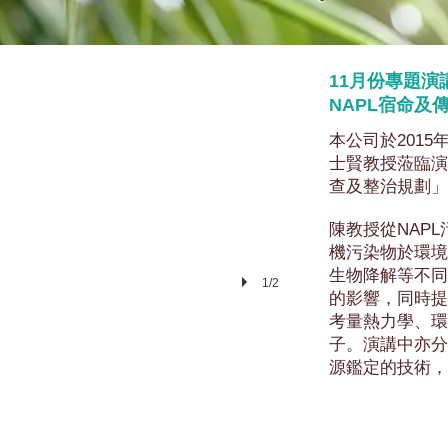
11月份專題
NAPL宿命
本公司於201
士賢教授蒞臨演
查及整治規劃」
陳教授從NAP
機污染物於環境
生物降解等不同
1/2
的影響，同時提
考量熱力學、環
子。演講中亦分
源鑑定的技術，