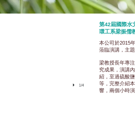
主持人鄭副總介紹梁老師
第42屆國際
環工系梁振儒
本公司於201
蒞臨演講，主題
梁教授長年專注
究成果，演講內
紹，至過硫酸鹽
等，完整介紹本
1/4
響，兩個小時演