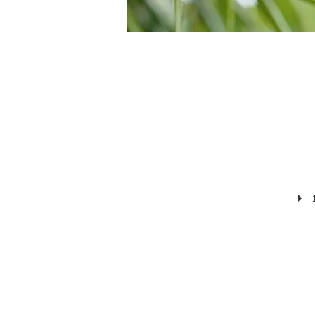
倪副執行秘書炳雄致詞