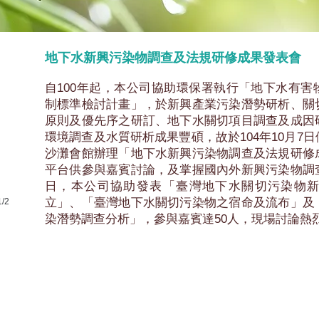
地下水新興污染物調查及法規研修成果發表會
自100年起，本公司協助環保署執行「地下水有害
制標準檢討計畫」，於新興產業污染潛勢研析、關
原則及優先序之研訂、地下水關切項目調查及成因
環境調查及水質研析成果豐碩，故於104年10月7
沙灘會館辦理「地下水新興污染物調查及法規研修
平台供參與嘉賓討論，及掌握國內外新興污染物調
日，本公司協助發表「臺灣地下水關切污染物
立」、「臺灣地下水關切污染物之宿命及流布」及
1/2
染潛勢調查分析」，參與嘉賓達50人，現場討論熱