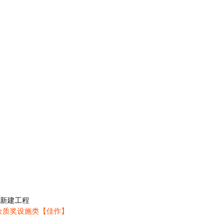
心新建工程
金质奖设施类【佳作】