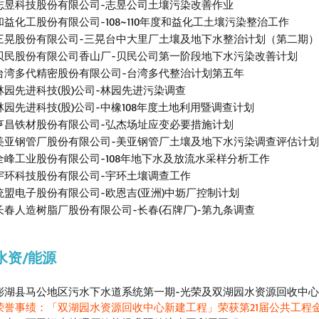
志昱科技股份有限公司-志昱公司土壤污染改善作业
和益化工股份有限公司-108~110年度和益化工土壤污染整治工作
三晃股份有限公司-三晃台中大里厂土壤及地下水整治计划（第二期）
贝民股份有限公司香山厂-贝民公司第一阶段地下水污染改善计划
台湾多代精密股份有限公司-台湾多代整治计划第五年
林园先进科技(股)公司-林园先进污染调查
林园先进科技(股)公司-中橡108年度土地利用暨调查计划
亨昌铁材股份有限公司-弘杰场址应变必要措施计划
美亚钢管厂股份有限公司-美亚钢管厂土壤及地下水污染调查评估计划
全峰工业股份有限公司-108年地下水及放流水采样分析工作
宇环科技股份有限公司-宇环土壤调查工作
统盟电子股份有限公司-欧恩吉(亚洲)中坜厂控制计划
长春人造树脂厂股份有限公司-长春(石牌厂)-第九条调查
水资/能源
澎湖县马公地区污水下水道系统第一期-光荣及双湖园水资源回收中
荣誉事绩：「双湖园水资源回收中心新建工程」荣获第21届公共工程