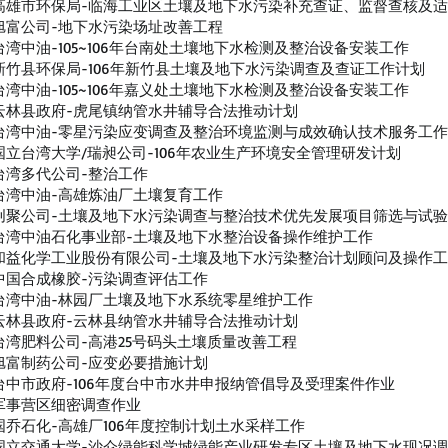
​高雄市环保局-临海工业区土壤及地下水污染补充查证、监督查核及
旭富公司-地下水污染场址改善工程
台湾中油-105~106年台南处土壤地下水检测及整治设备安装工作
新竹县环保局-106年新竹县土壤及地下水污染调查及查证工作计划
台湾中油-105~106年嘉义处土壤地下水检测及整治设备安装工作
云林县政府-虎尾镇纳管水井辅导合法推动计划
台湾中油-零星污染应变调查及整治环境监测与成效确认技术服务工作
国立台湾大学/瑞昶公司-106年农业生产环境安全管理研发计划
台湾多代公司-整治工作
台湾中油-高雄炼油厂土壤复育工作
创聚公司-土壤及地下水污染调查与整治技术优先发展项目筛选与试验计
台湾中油石化事业部-土壤及地下水整治设备操作维护工作
和益化学工业股份有限公司-土壤及地下水污染整治计划顾问及操作
中国合成橡胶-污染调查评估工作
台湾中油-林园厂土壤及地下水系统零星维护工作
云林县政府-云林县纳管水井辅导合法推动计划
台湾肥料公司-高港25号码头土壤质量改善工程
旭富制药公司-应变必要措施计划
台中市政府-106年度台中市水井申报纳管倡导及受理案件作业
军事营区细密调查作业
国乔石化-高雄厂106年度控制计划土水采样工作
国立交通大学-沙仑绿能科学城绿能产业研发专区土壤及地下水现况