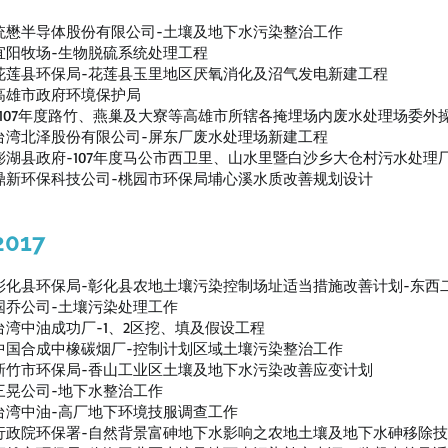
统懋半导体股份有限公司-土壤及地下水污染整治工作
宜阳牧场-生物脱硫系统处理工程
花莲县环保局-花莲县玉里地区厌氧消化及沼气发电新建工程
高雄市政府环境保护局
-107年度路竹、燕巢及大寮等高雄市所辖各掩埋场内废水处理场委外
台湾北泽股份有限公司-屏东厂废水处理场新建工程
澎湖县政府-107年度马公市西卫里、山水里暨白沙乡大仓村污水处理
鼎新环保科技公司-桃园市环保局埔心溪水质改善规划设计
2017
彰化县环保局-彰化县农地土壤污染控制场址适当措施改善计划-东西二圳
国乔公司-土壤污染处理工作
台湾中油成功厂-1、2区挖、填及假设工程
中国合成中橡碳烟厂-控制计划区域土壤污染整治工作
新竹市环保局-香山工业区土壤及地下水污染改善应变计划
三晃公司-地下水整治工作
台湾中油-高厂地下环境技服调查工作
行政院环保署-自然背景富砷地下水影响之农地土壤及地下水砷移除