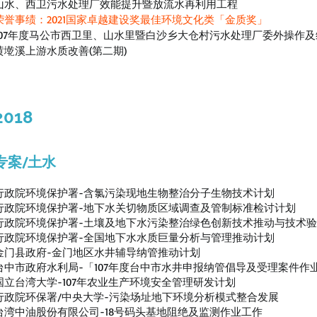
山水、西卫污水处理厂效能提升暨放流水再利用工程
荣誉事绩：2021国家卓越建设奖最佳环境文化类「金质奖」
107年度马公市西卫里、山水里暨白沙乡大仓村污水处理厂委外操作及维
黄墘溪上游水质改善(第二期)
2018
专案/土水
行政院环境保护署-含氯污染现地生物整治分子生物技术计划
行政院环境保护署-地下水关切物质区域调查及管制标准检讨计划
行政院环境保护署-土壤及地下水污染整治绿色创新技术推动与技术
行政院环境保护署-全国地下水水质巨量分析与管理推动计划
金门县政府-金门地区水井辅导纳管推动计划
台中市政府水利局-「107年度台中市水井申报纳管倡导及受理案件作
国立台湾大学-107年农业生产环境安全管理研发计划
行政院环保署/中央大学-污染场址地下环境分析模式整合发展
台湾中油股份有限公司-18号码头基地阻绝及监测作业工作