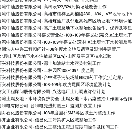
台湾中油股份有限公司-高楠段322/324污染场址改善工作
台湾中油股份有限公司-高雄市楠梓区高楠段430、434、435地号地
台湾中油股份有限公司-高雄炼油厂及邻近高雄市区场址地下环境认
台湾中油股份有限公司-高厂土壤及地下水整治设备操作、保养及零
台湾中油股份有限公司嘉义营业处-108~109年嘉义处(嘉义区)土壤
台湾中油股份有限公司-108~109年嘉义处(云林区)土壤地下水检测
财团法人中兴工程顾问社-108年度水文地质调查及观测井建置厂
-北段山区及地下水补注敏感区(2/4)-山区及平原区抽水试验
环兴科技股份有限公司-源丰加油站土水污染控制工作
环兴科技股份有限公司-二林园区108~109年度监测
环兴科技股份有限公司-台中潭子污染场址EIB加药工作(定期定额)
环兴科技股份有限公司-108-109年度虎尾园区环境监测计划
吉兴工程顾问股份有限公司-兴达电厂土污调查评估计划
台湾土壤及地下水环境保护协会-土壤及地下水污染整治工作国际合
台积电有限公司-台积电先进封测三厂监测井设置工作
国乔石化股份有限公司-108年度国乔SM3等区域土污整治工作
得齐企业有限公司-信昌化工污染扩大区域整治工作
得齐企业有限公司-信昌化工整治工程过渡期间操作及顾问工作