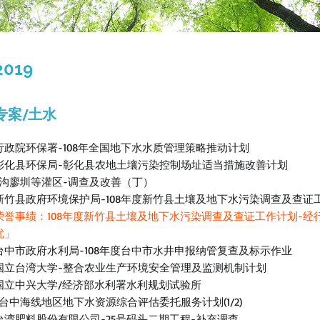
2019
专案/土水
行政院环保署-108年全国地下水水质管理策略推动计划
彰化县环保局-彰化县农地土壤污染控制场址适当措施改善计划
-沟廖圳等灌区-调查及改善（丁）
新竹县政府环境保护局-108年度新竹县土壤及地下水污染调查及查证
荣誉事绩：108年度新竹县土壤及地下水污染调查及查证工作计划-
优」
台中市政府水利局-108年度台中市水井申报纳管复查及标示作业
国立台湾大学-整合农业生产环境安全管理及监测机制计划
国立中兴大学/经济部水利署水利规划试验所
-台中海线地区地下水资源综合评估委托服务计划(1/2)
台湾肥料股份有限公司-25号码头二期工程-补充调查