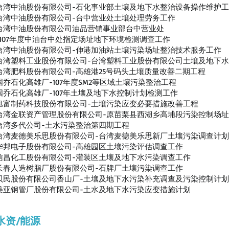
台湾中油股份有限公司-石化事业部土壤及地下水整治设备操作维护
台湾中油股份有限公司-台中营业处土壤处理劳务工作
台湾中油股份有限公司油品营销事业部台中营业处
-107年度中油台中处指定场址地下环境检测调查工作
台湾中油股份有限公司-伸港加油站土壤污染场址整治技术服务工作
台湾塑料工业股份有限公司-台湾塑料工业股份有限公司土壤及地下
台湾肥料股份有限公司-高雄港25号码头土壤质量改善二期工程
国乔石化高雄厂-107年度SM2等区域土壤污染整治工程
国乔石化高雄厂-107年土壤及地下水控制计划检测工作
旭富制药科技股份有限公司-土壤污染应变必要措施改善工程
台湾金联资产管理股份有限公司-原苗栗县西湖乡高埔段污染控制场
台湾多代公司-土水污染整治第四期工程
台湾麦德美乐思股份有限公司-台湾麦德美乐思新厂土壤污染调查计划
华邦电子股份有限公司-高雄园区土壤污染评估调查工作
信昌化工股份有限公司-灌装区土壤及地下水污染调查工作
长春人造树脂厂股份有限公司-石牌厂土壤污染调查工作
贝民股份有限公司香山厂-土壤及地下水污染补充调查及污染控制计
美亚钢管厂股份有限公司-土水及地下水污染应变措施计划
水资/能源